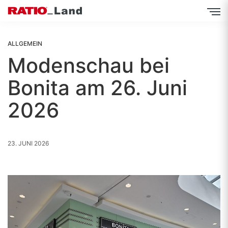
Inhalt
Direkt
zum
Menü
Direkt
zum
ALLGEMEIN
Footer
Modenschau bei
Bonita am 26. Juni
2026
23. JUNI 2026